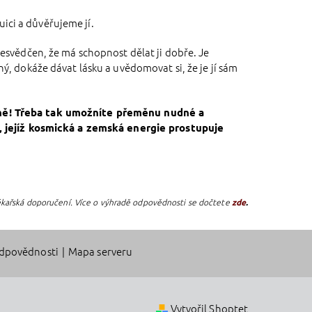
ici a důvěřujeme jí.
přesvědčen, že má schopnost dělat ji dobře. Je
ný, dokáže dávat lásku a uvědomovat si, že je jí sám
ně!
Třeba tak u
možníte přeměn
u nudné a
, jejíž kosmická a zemská energie prostupuje
lékařská doporučení. Více o výhradě odpovědnosti se dočtete
zde
.
dpovědnosti
|
Mapa serveru
Vytvořil Shoptet