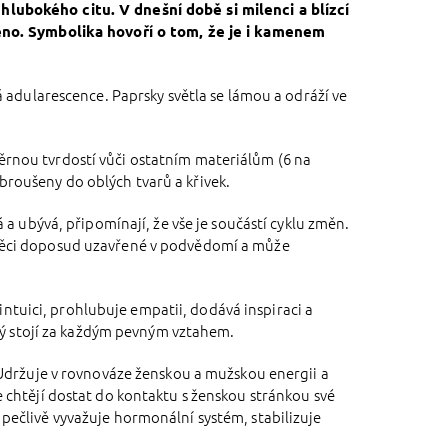
lubokého citu. V dnešní době si milenci a blízcí
něno. Symbolika hovoří o tom, že je i kamenem
adularescence. Paprsky světla se lámou a odráží ve
měrnou tvrdostí vůči ostatním materiálům (6 na
 broušeny do oblých tvarů a křivek.
 ubývá, připomínají, že vše je součástí cyklu změn.
věci doposud uzavřené v podvědomí a může
ntuici, prohlubuje empatii, dodává inspiraci a
rý stojí za každým pevným vztahem.
 Udržuje v rovnováze ženskou a mužskou energii a
se chtějí dostat do kontaktu s ženskou stránkou své
 pečlivě vyvažuje hormonální systém, stabilizuje