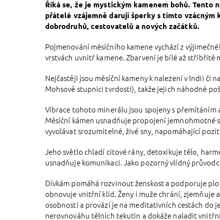
Říká se, že je mystickým kamenem bohů. Tento nád
přátelé vzájemně darují šperky s tímto vzácným k
dobrodruhů, cestovatelů a nových začátků.
Pojmenování měsíčního kamene vychází z výjimečného 
vrstvách uvnitř kamene. Zbarvení je bílé až stříbřitě
Nejčastěji jsou měsíční kameny k nalezení v Indii či
Mohsově stupnici tvrdosti), takže jejich náhodné poš
Vibrace tohoto minerálu jsou spojeny s přemítáním a
Měsíční kámen usnadňuje propojení jemnohmotné sf
vyvolávat srozumitelné, živé sny, napomáhající pozi
Jeho světlo chladí citové rány, detoxikuje tělo, har
usnadňuje komunikaci. Jako pozorný vlídný průvodce
Dívkám pomáhá rozvinout ženskost a podporuje pl
obnovuje vnitřní klid. Ženy i muže chrání, zjemňuje a
osobnosti a provází je na meditativních cestách do je
nerovnováhu tělních tekutin a dokáže naladit vnitřn