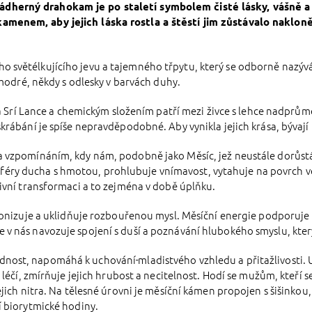
herný drahokam je po staletí symbolem čisté lásky, vášně a h
amenem, aby jejich láska rostla a štěstí jim zůstávalo naklo
světélkujícího jevu a tajemného třpytu, který se odborně nazývá 
 modré, někdy s odlesky v barvách duhy.
 na Srí Lance a chemickým složením patří mezi živce s lehce nadprů
krábání je spíše nepravděpodobné. Aby vynikla jejich krása, bývají
 vzpomínáním, kdy nám, podobně jako Měsíc, jež neustále dorůstá a
éry ducha s hmotou, prohlubuje vnímavost, vytahuje na povrch 
tivní transformaci a to zejména v době úplňku.
monizuje a uklidňuje rozbouřenou mysl. Měsíční energie podporuje i
 v nás navozuje spojení s duší a poznávání hlubokého smyslu, kte
odnost, napomáhá k uchování
mladistvého vzhledu a přitažlivosti.
 léčí, zmírňuje jejich hrubost a necitelnost. Hodí se mužům, kteří 
jich nitra. Na tělesné úrovni je měsíční kámen propojen s šišinkou,
í biorytmické hodiny.