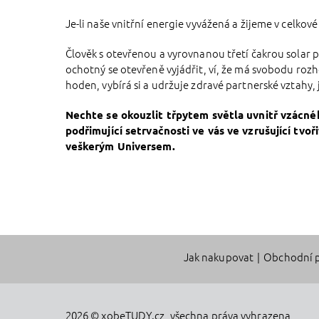
Je-li naše vnitřní energie vyvážená a žijeme v celko
Člověk s otevřenou a vyrovnanou třetí čakrou solar pl
ochotný se otevřeně vyjádřit, ví, že má svobodu rozhod
hoden, vybírá si a udržuje zdravé partnerské vztahy, j
Nechte se
okouzlit
třpytem světla uvnitř vzácné
podřimující
setrvačnost
i ve vás
ve
vzrušující
tvoř
veškerým Universem.
Jak nakupovat
|
Obchodní 
2026 © xobeTUDY.cz, všechna práva vyhrazena