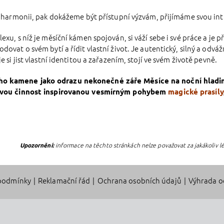
vé harmonii, pak dokážeme být přístupní výzvám, přijímáme svou intu
exu, s níž je měsíční kámen spojován, si váží sebe i své práce a je 
ovat o svém bytí a řídit vlastní život. Je autentický, silný a odváž
e si jist vlastní identitou a zařazením, stojí ve svém životě pevně.
ho kamene jako odraz
u
nekonečné záře Měsíce na noční hladi
ivou činnost
inspirovanou
vesmírným pohyb
em
magické prasíly
Upozornění:
informace na těchto stránkách nelze považovat za jakákoliv 
podmínky
|
Reklamační řád
|
Ochrana osobních údajů
|
Výhrada o